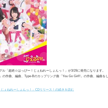
グル「超絶☆はっぴー！じぇねれーしょんっ！」が3/29に発売になります。
rk!」の作曲、編曲、Type-Bのカップリング曲「You Go Girl!!」の作曲、編曲を
！じぇねれーしょんっ！」CDリリース！の続きを読む