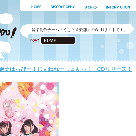
音楽制作チーム「くじら音楽部」のWEBサイトです。
HOME
超絶☆はっぴー！じぇねれーしょんっ！」CDリリース！