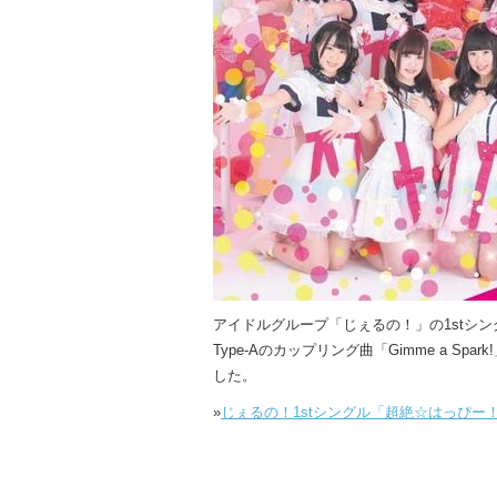
アイドルグループ「じぇるの！」の1stシン
Type-Aのカップリング曲「Gimme a Spa
した。
»
じぇるの！1stシングル「超絶☆はっぴー