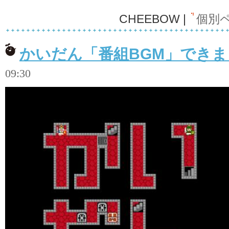
CHEEBOW |
個別
かいだん「番組BGM」でき
09:30