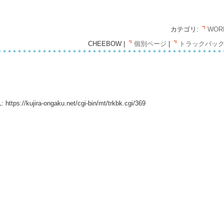
カテゴリ:
WOR
CHEEBOW |
個別ページ
|
トラックバック(
:
https://kujira-ongaku.net/cgi-bin/mt/trkbk.cgi/369