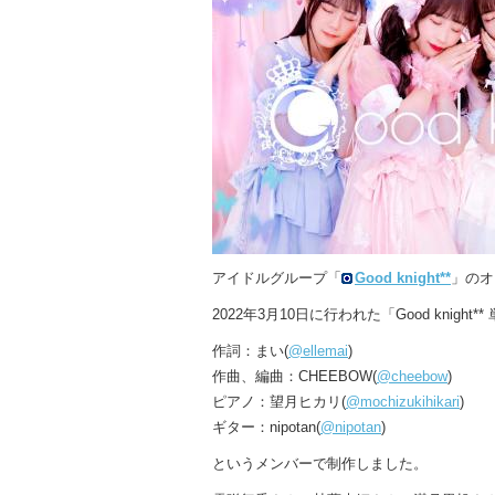
アイドルグループ「
Good knight**
」のオ
2022年3月10日に行われた「Good kni
作詞：まい(
@ellemai
)
作曲、編曲：CHEEBOW(
@cheebow
)
ピアノ：望月ヒカリ(
@mochizukihikari
)
ギター：nipotan(
@nipotan
)
というメンバーで制作しました。