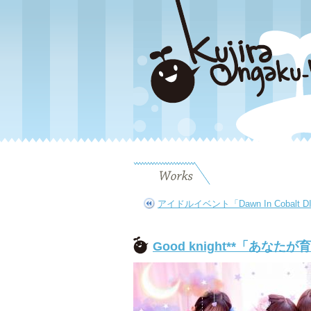
アイドルイベント「Dawn In Cobal
Good knight**「あな