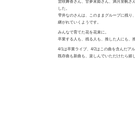
雲咲舞香さん、甘夢未姫さん、満月里帆さ
した。
雫井なのさんは、このままグループに残り
継がれていくようです。
みんなで育てた花を花束に。
卒業する人も、残る人も、推した人にも、
4/1は卒業ライブ、4/2はこの曲を含んだ
既存曲も新曲も、楽しんでいただけたら嬉