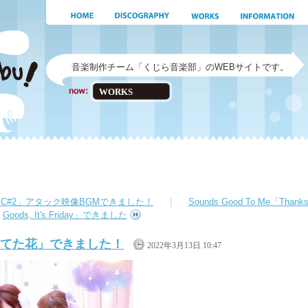
音楽制作チーム「くじら音楽部」のWEBサイトです。
WORKS
t DIC#2」アタック映像BGMできました！
|
Sounds Good To Me「Thank
Goods, It's Friday」できました
たが育てた花」できました！
2022年3月13日 10:47