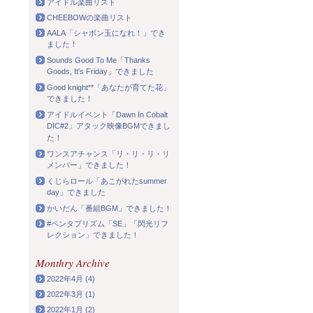
アイドル楽曲リスト
CHEEBOWの楽曲リスト
AALA「シャボン玉になれ！」でき
ました！
Sounds Good To Me「Thanks
Goods, It's Friday」できました
Good knight**「あなたが育てた花」
できました！
アイドルイベント「Dawn In Cobalt
DIC#2」アタック映像BGMできまし
た！
ワンスアチャンス「リ・リ・リ・リ
メンバー」できました！
くじらロール「あこがれたsummer
day」できました
かいだん「番組BGM」できました！
#ペンタプリズム「SE」「閃光リフ
レクション」できました！
Monthry Archive
2022年4月 (4)
2022年3月 (1)
2022年1月 (2)