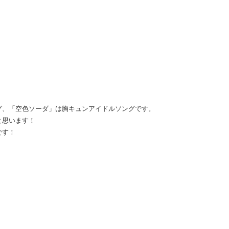
グ、「空色ソーダ」は胸キュンアイドルソングです。
と思います！
です！