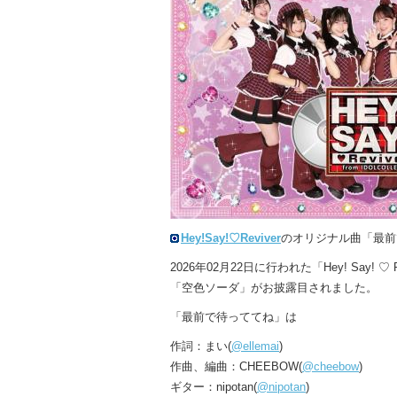
Hey!Say!♡Reviver
のオリジナル曲「最前
2026年02月22日に行われた「Hey! Say!
「空色ソーダ」がお披露目されました。
「最前で待っててね」は
作詞：まい(
@ellemai
)
作曲、編曲：CHEEBOW(
@cheebow
)
ギター：nipotan(
@nipotan
)