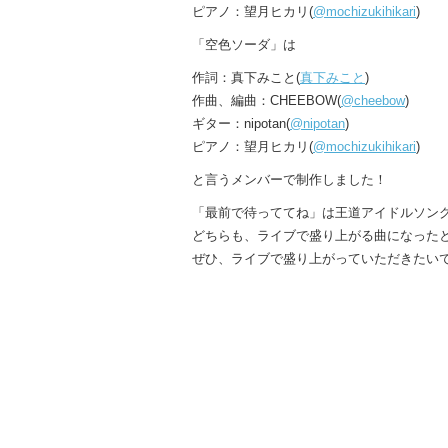
ピアノ：望月ヒカリ(
@mochizukihikari
)
「空色ソーダ」は
作詞：真下みこと(
真下みこと
)
作曲、編曲：CHEEBOW(
@cheebow
)
ギター：nipotan(
@nipotan
)
ピアノ：望月ヒカリ(
@mochizukihikari
)
と言うメンバーで制作しました！
「最前で待っててね」は王道アイドルソン
どちらも、ライブで盛り上がる曲になった
ぜひ、ライブで盛り上がっていただきたい