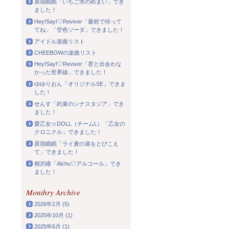
原宿眠眠「いちご水のめまい」でき
ました！
Hey!Say!♡Reviver「最前で待って
てね」「空色ソーダ」できました！
アイドル楽曲リスト
CHEEBOWの楽曲リスト
Hey!Say!♡Reviver「君と出会わな
かった世界線」できました！
ゆゆりおん「オリジナルSE」できま
した！
せんす「約束のシナスタジア」でき
ました！
愛乙女☆DOLL（チームL）「乙女の
クロニクル」できました！
原宿眠眠「ライ麦の崖をとびこえ
て」できました！
」
相沢瞳「Alchu♡アルコール」でき
ました！
Monthry Archive
2026年2月 (5)
2025年10月 (1)
2025年6月 (1)