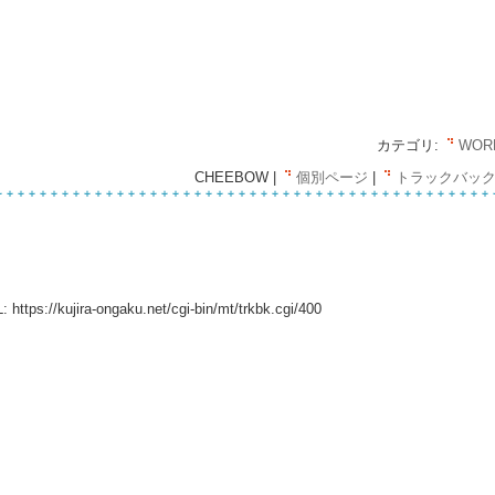
カテゴリ:
WOR
CHEEBOW |
個別ページ
|
トラックバック(
:
https://kujira-ongaku.net/cgi-bin/mt/trkbk.cgi/400