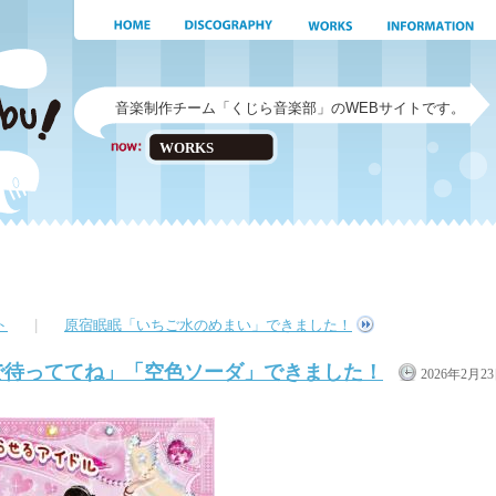
音楽制作チーム「くじら音楽部」のWEBサイトです。
WORKS
ト
|
原宿眠眠「いちご水のめまい」できました！
r「最前で待っててね」「空色ソーダ」できました！
2026年2月2