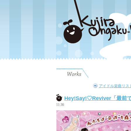
アイドル楽曲リス
Hey!Say!♡Revive
11:36