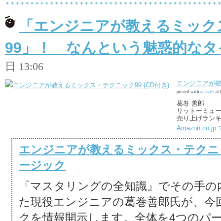
「エンジニアが教えるミック
99」！ なんという魅惑的なタ
日 13:06
エンジニアが教
posted with
amazlet
at 
葛巻 善郎
リットーミュ
売り上げランキング
Amazon.co.
エンジニアが教えるミックス・テクニ
ージック
『マスタリングの全知識』でその手の
た現役エンジニアの葛巻善郎氏が、今
クを情報開示します。全体を4つのパ