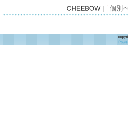
CHEEBOW |
個別
copy
Power