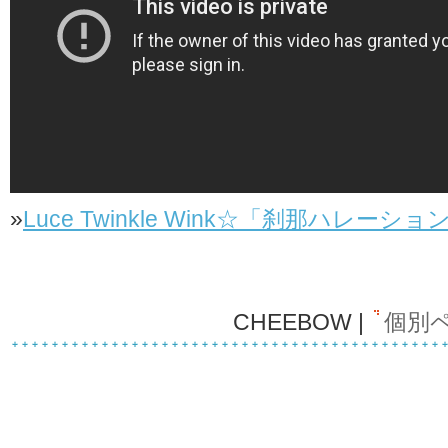
»
Luce Twinkle Wink☆「刹那ハレ
CHEEBOW |
個別