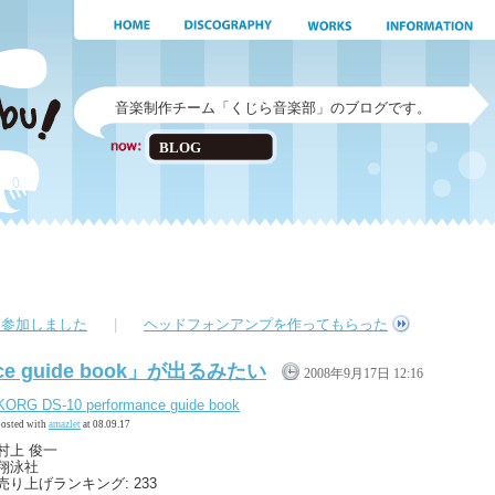
音楽制作チーム「くじら音楽部」のブログです。
BLOG
に参加しました
|
ヘッドフォンアンプを作ってもらった
ance guide book」が出るみたい
2008年9月17日 12:16
KORG DS-10 performance guide book
posted with
amazlet
at 08.09.17
村上 俊一
翔泳社
売り上げランキング: 233