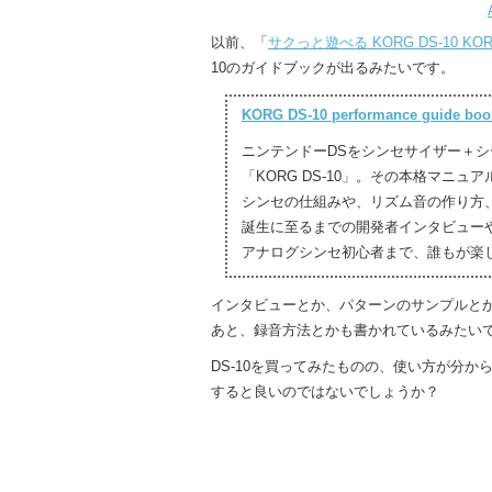
以前、「
サクっと遊べる KORG DS-10 KO
10のガイドブックが出るみたいです。
KORG DS-10 performance guide
ニンテンドーDSをシンセサイザー＋シ
「KORG DS-10」。その本格マ
シンセの仕組みや、リズム音の作り方、
誕生に至るまでの開発者インタビュー
アナログシンセ初心者まで、誰もが楽し
インタビューとか、パターンのサンプルと
あと、録音方法とかも書かれているみたい
DS-10を買ってみたものの、使い方が分
すると良いのではないでしょうか？