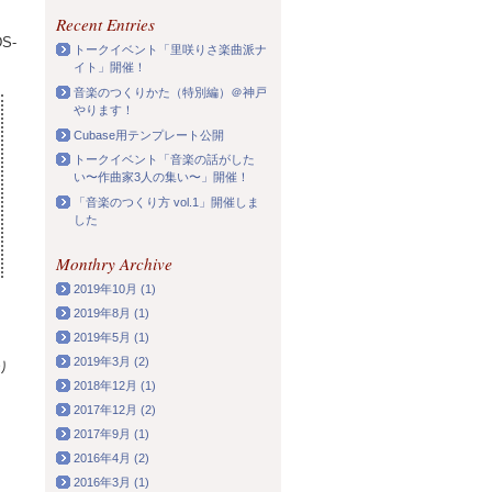
Recent Entries
S-
トークイベント「里咲りさ楽曲派ナ
イト」開催！
音楽のつくりかた（特別編）＠神戸
やります！
Cubase用テンプレート公開
トークイベント「音楽の話がした
い〜作曲家3人の集い〜」開催！
「音楽のつくり方 vol.1」開催しま
した
Monthry Archive
2019年10月 (1)
2019年8月 (1)
2019年5月 (1)
2019年3月 (2)
り
2018年12月 (1)
2017年12月 (2)
2017年9月 (1)
2016年4月 (2)
2016年3月 (1)