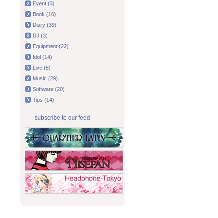
Event (3)
Book (16)
Diary (39)
DJ (3)
Equipment (22)
Idol (14)
Live (5)
Music (29)
Software (20)
Tips (14)
subscribe to our feed