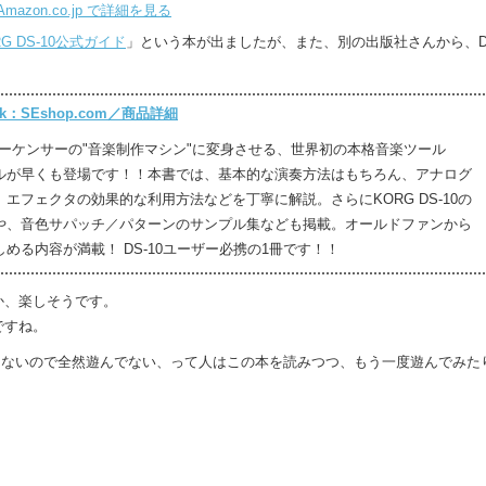
Amazon.co.jp で詳細を見る
RG DS-10公式ガイド
」という本が出ましたが、また、別の出版社さんから、D
 book：SEshop.com／商品詳細
ーケンサーの"音楽制作マシン"に変身させる、世界初の本格音楽ツール
ニュアルが早くも登場です！！本書では、基本的な演奏方法はもちろん、アナログ
エフェクタの効果的な利用方法などを丁寧に解説。さらにKORG DS-10の
や、音色サパッチ／パターンのサンプル集なども掲載。オールドファンから
める内容が満載！ DS-10ユーザー必携の1冊です！！
か、楽しそうです。
ですね。
からないので全然遊んでない、って人はこの本を読みつつ、もう一度遊んでみた