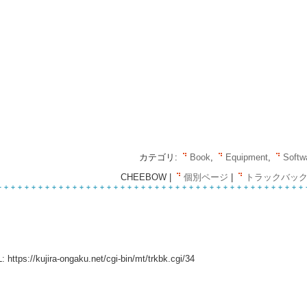
カテゴリ:
Book
,
Equipment
,
Softw
CHEEBOW |
個別ページ
|
トラックバック(
:
https://kujira-ongaku.net/cgi-bin/mt/trkbk.cgi/34